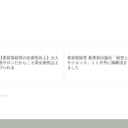
【美容室経営の生産性向上】少人
美容室経営 新美容出版社「経営
数サロンだからこそ高生産性は上
サイエンス」１１月号に掲載頂き
げられる
ました
ポート